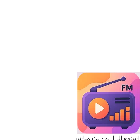
استمع للراديو - بث مباشر