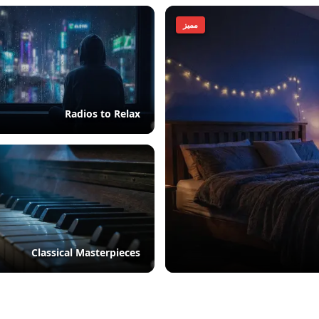
مميز
Radios to Relax
Classical Masterpieces