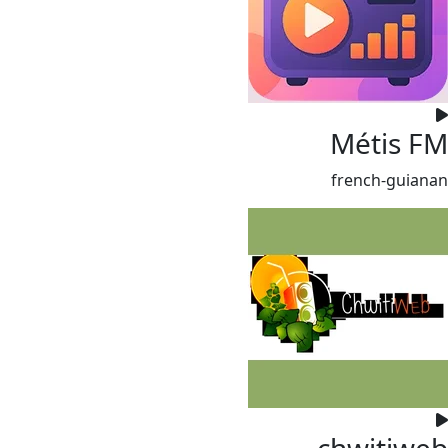
Métis FM
french-guianan
chwitiweb