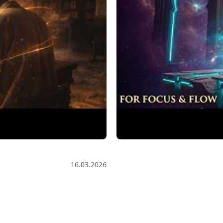
3 Saat Kesintisiz Odaklanma Müziği: Anatolian Echoes | Deep House
Anatolian Echoes ✧ 
16.03.2026