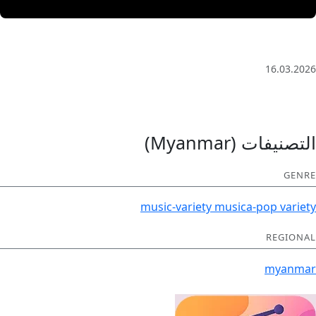
3 Saat Kesintisiz Odaklanma Müziği: Anatolian Echoes
| Deep House
16.03.2026
التصنيفات (Myanmar)
GENRE
music-variety
musica-pop
variety
REGIONAL
myanmar