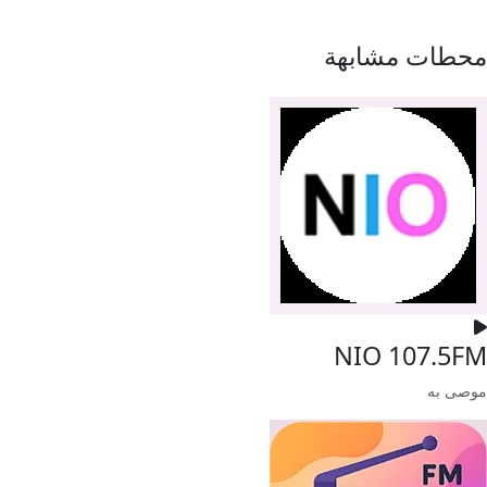
محطات مشابهة
NIO 107.5FM
موصى به