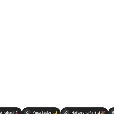
stirahəti 🍷
Yuxu Səsləri 🌙
Həftəsonu Partisi 🎉