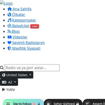
Ana Səhifə
Ölkələr
Kateqoriyalar
Bələdçilər
YENİ
Bloq
Videolar
Sevimli Radiolarım
Məxfilik Siyasəti
United States
AZ
Yüklə
Dərin Fokus 🧠
Səhər Qəhvəsi ☕
Axşam İ