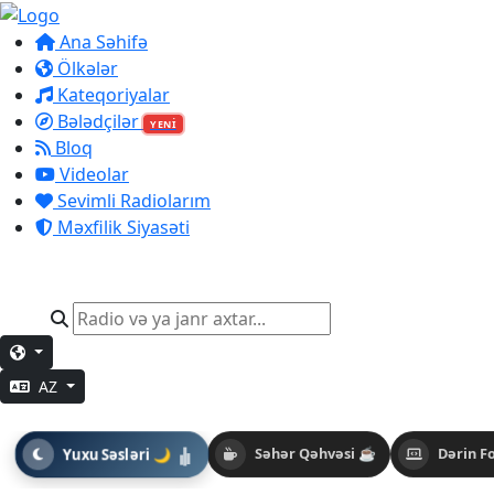
Ana Səhifə
Ölkələr
Kateqoriyalar
Bələdçilər
YENİ
Bloq
Videolar
Sevimli Radiolarım
Məxfilik Siyasəti
AZ
Yuxu Səsləri 🌙
Səhər Qəhvəsi ☕
Dərin F