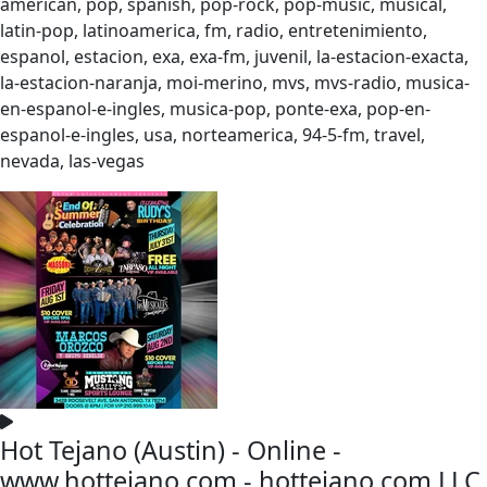
american, pop, spanish, pop-rock, pop-music, musical,
latin-pop, latinoamerica, fm, radio, entretenimiento,
espanol, estacion, exa, exa-fm, juvenil, la-estacion-exacta,
la-estacion-naranja, moi-merino, mvs, mvs-radio, musica-
en-espanol-e-ingles, musica-pop, ponte-exa, pop-en-
espanol-e-ingles, usa, norteamerica, 94-5-fm, travel,
nevada, las-vegas
Hot Tejano (Austin) - Online -
www.hottejano.com - hottejano.com LLC