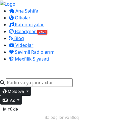
Ana Səhifə
Ölkələr
Kateqoriyalar
Bələdçilər
YENİ
Bloq
Videolar
Sevimli Radiolarım
Məxfilik Siyasəti
Moldova
AZ
Yüklə
Dərin İş
Bələdçilər və Bloq