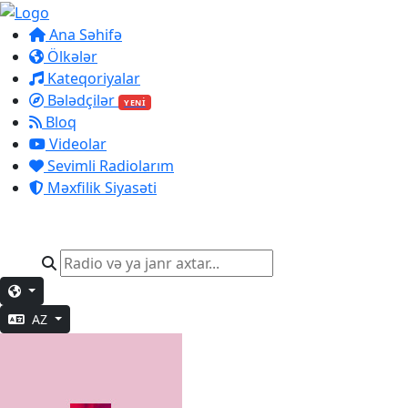
Ana Səhifə
Ölkələr
Kateqoriyalar
Bələdçilər
YENİ
Bloq
Videolar
Sevimli Radiolarım
Məxfilik Siyasəti
AZ