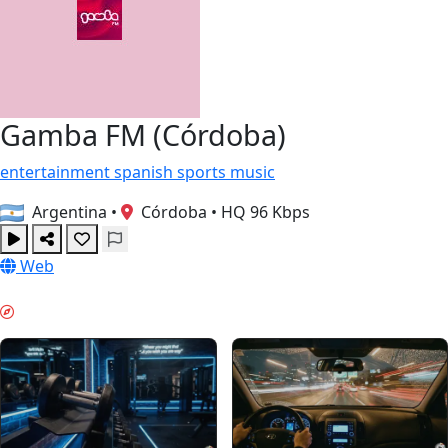
Gamba FM (Córdoba)
entertainment
spanish
sports
music
Argentina
•
Córdoba
•
HQ 96 Kbps
Web
SƏHƏR ENERJISI & GUIDES