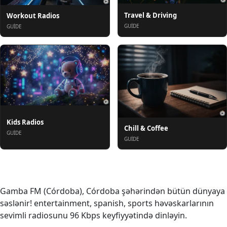
Travel & Driving
Workout Radios
GUIDE
GUIDE
Kids Radios
Chill & Coffee
GUIDE
GUIDE
Haqqında
Gamba FM (Córdoba), Córdoba şəhərindən bütün dünyaya
səslənir! entertainment, spanish, sports həvəskarlarının
sevimli radiosunu 96 Kbps keyfiyyətində dinləyin.