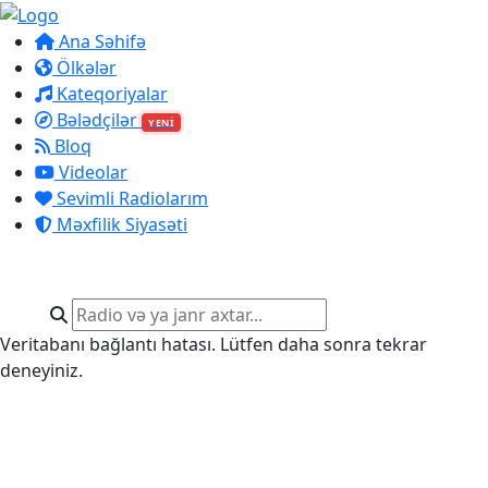
Ana Səhifə
Ölkələr
Kateqoriyalar
Bələdçilər
YENİ
Bloq
Videolar
Sevimli Radiolarım
Məxfilik Siyasəti
Veritabanı bağlantı hatası. Lütfen daha sonra tekrar
deneyiniz.