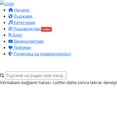
Начало
Държави
Категории
Ръководства
НОВО
Блог
Видеоклипове
Любими
Политика за поверителност
Veritabanı bağlantı hatası. Lütfen daha sonra tekrar deneyi