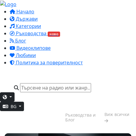
Начало
Държави
Категории
Ръководства
НОВО
Блог
Видеоклипове
Любими
Политика за поверителност
BG
Задълбочена
Виж всички
Ръководства и
работа
Блог