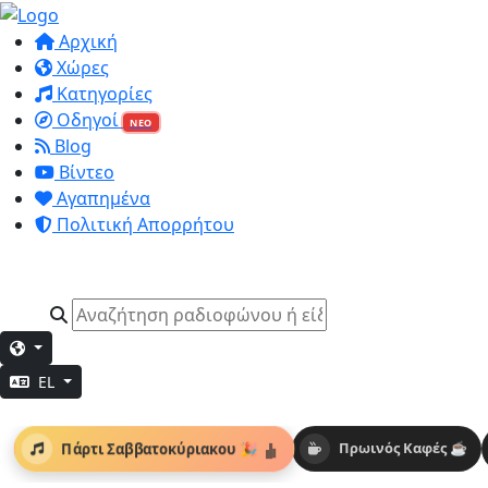
Αρχική
Χώρες
Κατηγορίες
Οδηγοί
ΝΕΟ
Blog
Βίντεο
Αγαπημένα
Πολιτική Απορρήτου
EL
Πάρτι Σαββατοκύριακου 🎉
Πρωινός Καφές ☕