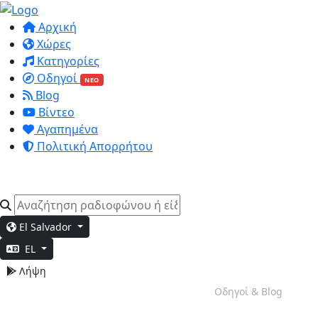
Αρχική
Χώρες
Κατηγορίες
Οδηγοί
ΝΕΟ
Blog
Βίντεο
Αγαπημένα
Πολιτική Απορρήτου
El Salvador
EL
Λήψη
Βραδινή Χαλάρωση
Οδηγοί & Blog