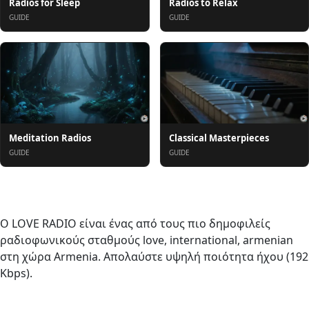
Radios for Sleep
Radios to Relax
GUIDE
GUIDE
Meditation Radios
Classical Masterpieces
GUIDE
GUIDE
Σχετικά
Ο LOVE RADIO είναι ένας από τους πιο δημοφιλείς
ραδιοφωνικούς σταθμούς love, international, armenian
στη χώρα Armenia. Απολαύστε υψηλή ποιότητα ήχου (192
Kbps).