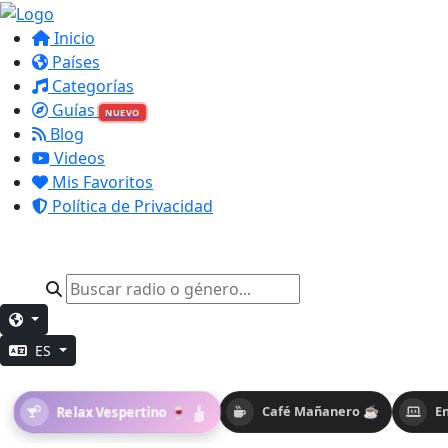
Inicio
Países
Categorías
Guías
NUEVO
Blog
Videos
Mis Favoritos
Política de Privacidad
ES
Relax Vespertino 🍷
Café Mañanero ☕
E