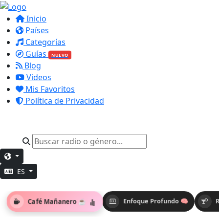
Inicio
Países
Categorías
Guías
NUEVO
Blog
Videos
Mis Favoritos
Política de Privacidad
ES
Café Mañanero ☕
Enfoque Profundo 🧠
R