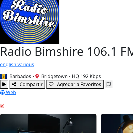
Radio Bimshire 106.1 F
english
various
Barbados
•
Bridgetown
•
HQ 192 Kbps
Compartir
Agregar a Favoritos
Web
TRABAJO PROFUNDO & GUIDES