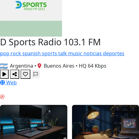
D Sports Radio 103.1 FM
pop
rock
spanish
sports
talk
music
noticias
deportes
Argentina
•
Buenos Aires
•
HQ 64 Kbps
Web
TRABAJO PROFUNDO & GUIDES