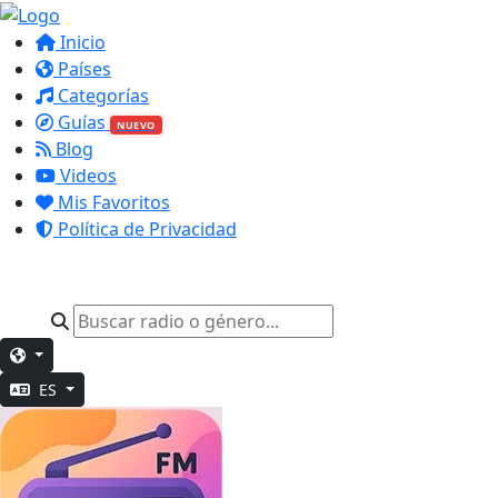
Inicio
Países
Categorías
Guías
NUEVO
Blog
Videos
Mis Favoritos
Política de Privacidad
ES