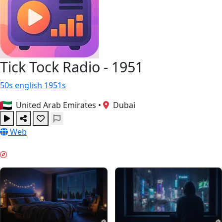
Tick Tock Radio - 1951
50s
english
1951s
United Arab Emirates
•
Dubai
Web
MODO NOCTURNO & GUIDES