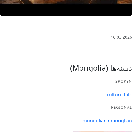
3 Saat Kesintisiz Odaklanma Müziği: Anatolian Echoes
| Deep House
16.03.2026
دسته‌ها (Mongolia)
SPOKEN
culture
talk
REGIONAL
mongolian
monoglian