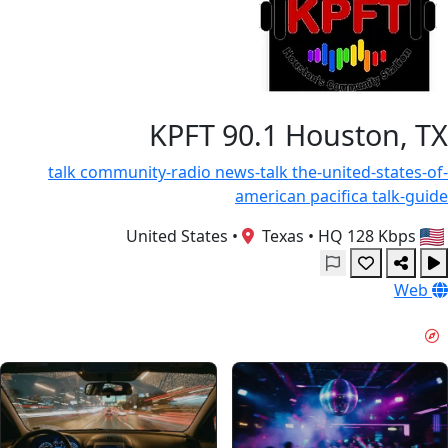
KPFT 90.1 Houston, TX
talk
community-radio
news-talk
the-united-states-of-
american
pacifica
talk-guide
•
Texas
•
HQ 128 Kbps
United States
Web
حال و هوای آخر هفته & GUIDES