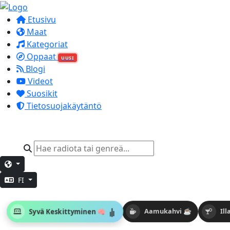
Etusivu
Maat
Kategoriat
Oppaat
UUSI
Blogi
Videot
Suosikit
Tietosuojakäytäntö
FI
Syvä Keskittyminen 🧠
Aamukahvi ☕
Il