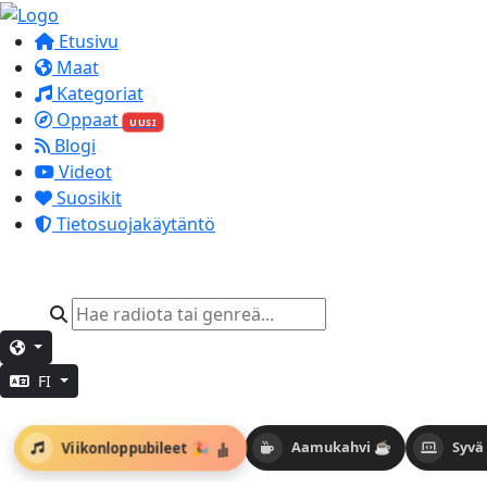
Etusivu
Maat
Kategoriat
Oppaat
UUSI
Blogi
Videot
Suosikit
Tietosuojakäytäntö
FI
Viikonloppubileet 🎉
Aamukahvi ☕
Syvä