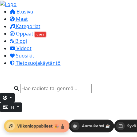
Etusivu
Maat
Kategoriat
Oppaat
UUSI
Blogi
Videot
Suosikit
Tietosuojakäytäntö
FI
Viikonloppubileet 🎉
Aamukahvi ☕
Syvä