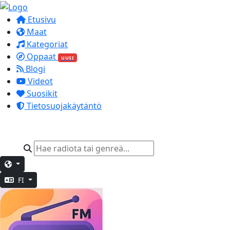
Etusivu
Maat
Kategoriat
Oppaat
UUSI
Blogi
Videot
Suosikit
Tietosuojakäytäntö
FI