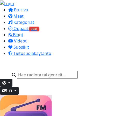
Etusivu
Maat
Kategoriat
Oppaat
UUSI
Blogi
Videot
Suosikit
Tietosuojakäytäntö
FI