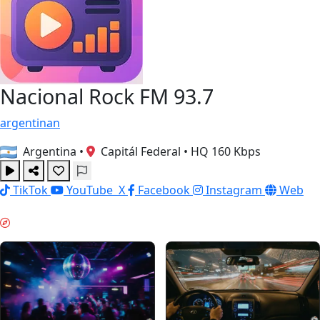
Nacional Rock FM 93.7
argentinan
Argentina
•
Capitál Federal
•
HQ 160 Kbps
TikTok
YouTube
X
Facebook
Instagram
Web
VIIKONLOPPUFIILIS & GUIDES