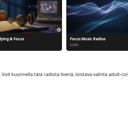
dying & Focus
Focus Music Radios
GUIDE
oit kuunnella tätä radiota livenä, loistava valinta adult-con