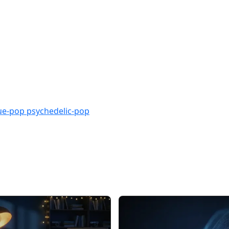
ue-pop
psychedelic-pop