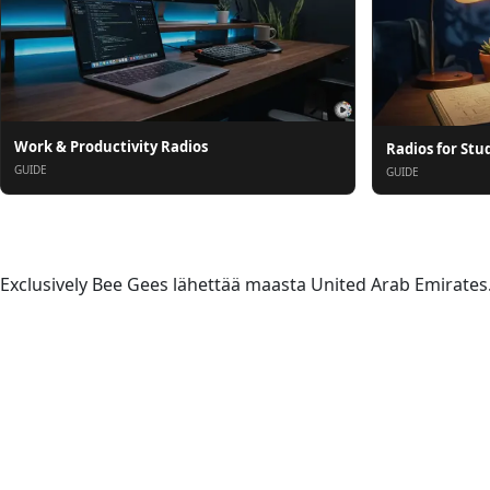
Work & Productivity Radios
Radios for Stu
GUIDE
GUIDE
Tietoja
Exclusively Bee Gees lähettää maasta United Arab Emirates. V