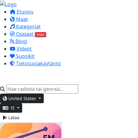
Etusivu
Maat
Kategoriat
Oppaat
UUSI
Blogi
Videot
Suosikit
Tietosuojakäytäntö
United States
FI
Lataa