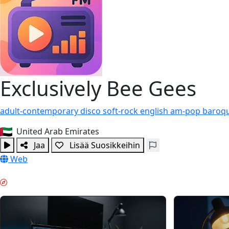
Exclusively Bee Gees
adult-contemporary
disco
soft-rock
english
am-pop
baroq
United Arab Emirates
Jaa
Lisää Suosikkeihin
Web
SYVÄ TYÖSKENTELY & GUIDES