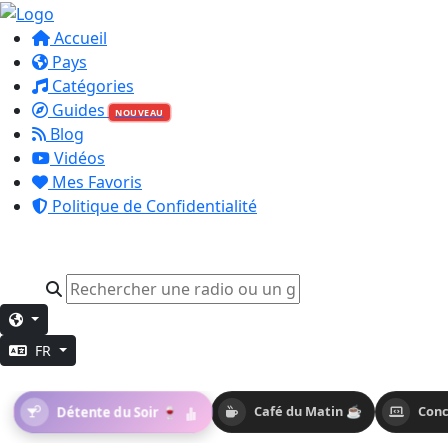
Accueil
Pays
Catégories
Guides
NOUVEAU
Blog
Vidéos
Mes Favoris
Politique de Confidentialité
FR
Détente du Soir 🍷
Café du Matin ☕
Conc