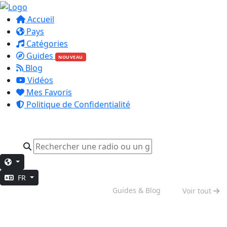
Accueil
Pays
Catégories
Guides
NOUVEAU
Blog
Vidéos
Mes Favoris
Politique de Confidentialité
FR
Ambiance Week-end
Guides & Blog
Voir tout