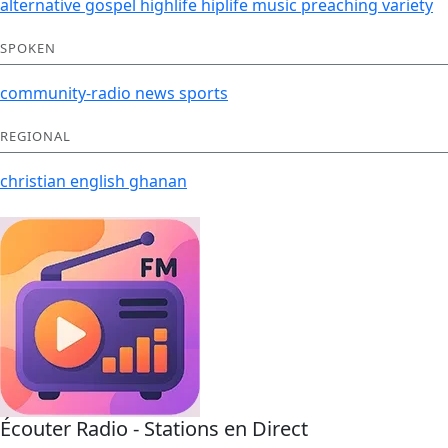
alternative
gospel
highlife
hiplife
music
preaching
variety
SPOKEN
community-radio
news
sports
REGIONAL
christian
english
ghanan
Écouter Radio - Stations en Direct