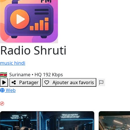
Radio Shruti
music
hindi
Suriname
•
HQ 192 Kbps
Partager
Ajouter aux favoris
Web
BOOST MATINAL & GUIDES