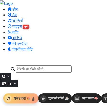
होम
देश
श्रेणियाँ
गाइड्स
नया
ब्लॉग
वीडियो
मेरे पसंदीदा
गोपनीयता नीति
HI
वीकेंड पार्टी 🎉
सुबह की कॉफी ☕
गहरा ध्यान 🧠