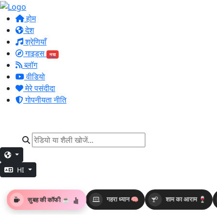
होम
देश
श्रेणियाँ
गाइड्स
नया
ब्लॉग
वीडियो
मेरे पसंदीदा
गोपनीयता नीति
HI
सुबह की कॉफी ☕
गहरा ध्यान 🧠
शाम का आराम 🍷