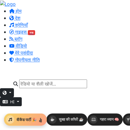
होम
देश
श्रेणियाँ
गाइड्स
नया
ब्लॉग
वीडियो
मेरे पसंदीदा
गोपनीयता नीति
HI
वीकेंड पार्टी 🎉
सुबह की कॉफी ☕
गहरा ध्यान 🧠