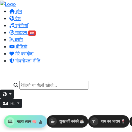
होम
देश
श्रेणियाँ
गाइड्स
नया
ब्लॉग
वीडियो
मेरे पसंदीदा
गोपनीयता नीति
HI
गहरा ध्यान 🧠
सुबह की कॉफी ☕
शाम का आराम 🍷