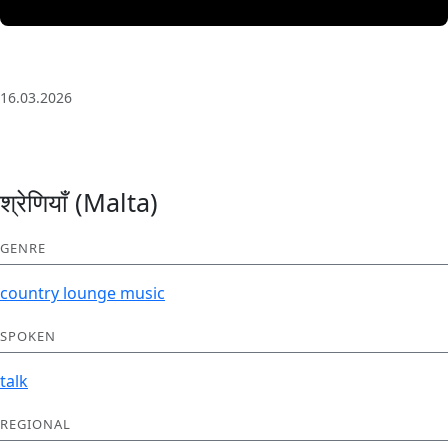
3 Saat Kesintisiz Odaklanma Müziği: Anatolian Echoes
| Deep House
16.03.2026
श्रेणियाँ (Malta)
GENRE
country
lounge
music
SPOKEN
talk
REGIONAL