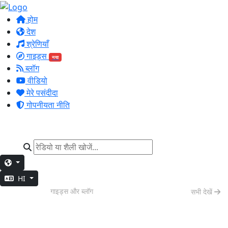
होम
देश
श्रेणियाँ
गाइड्स
नया
ब्लॉग
वीडियो
मेरे पसंदीदा
गोपनीयता नीति
HI
नाइट मोड
गाइड्स और ब्लॉग
सभी देखें