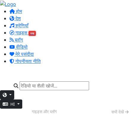
होम
देश
श्रेणियाँ
गाइड्स
नया
ब्लॉग
वीडियो
मेरे पसंदीदा
गोपनीयता नीति
HI
मॉर्निंग बूस्ट
गाइड्स और ब्लॉग
सभी देखें