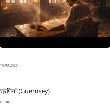
3 Saat Kesintisiz Odaklanma Müziği: Anatolian Echoes
| Deep House
16.03.2026
श्रेणियाँ (Guernsey)
GENRE