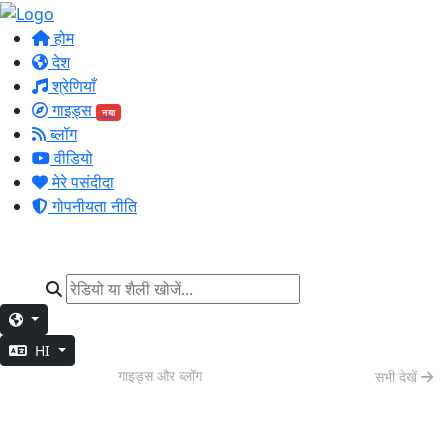
होम
देश
श्रेणियाँ
गाइड्स
नया
ब्लॉग
वीडियो
मेरे पसंदीदा
गोपनीयता नीति
HI
वीकेंड वाइब्स
गाइड्स और ब्लॉग
सभी देखें