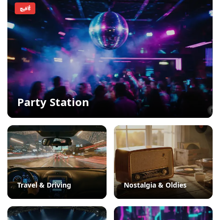
فيچर्ड
Party Station
Travel & Driving
Nostalgia & Oldies