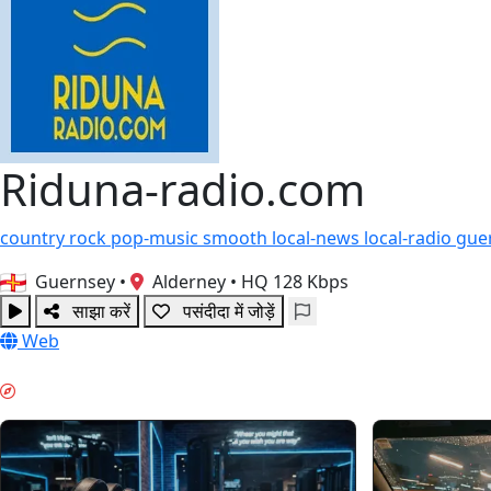
Riduna-radio.com
country
rock
pop-music
smooth
local-news
local-radio
gue
Guernsey
•
Alderney
•
HQ 128 Kbps
साझा करें
पसंदीदा में जोड़ें
Web
मॉर्निंग बूस्ट & GUIDES