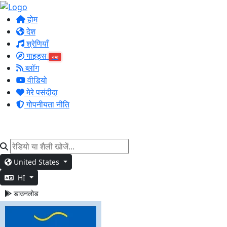
होम
देश
श्रेणियाँ
गाइड्स
नया
ब्लॉग
वीडियो
मेरे पसंदीदा
गोपनीयता नीति
United States
HI
डाउनलोड