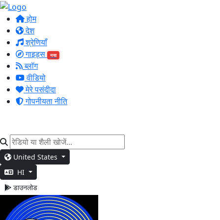
होम
देश
श्रेणियाँ
गाइड्स
नया
ब्लॉग
वीडियो
मेरे पसंदीदा
गोपनीयता नीति
United States
HI
डाउनलोड