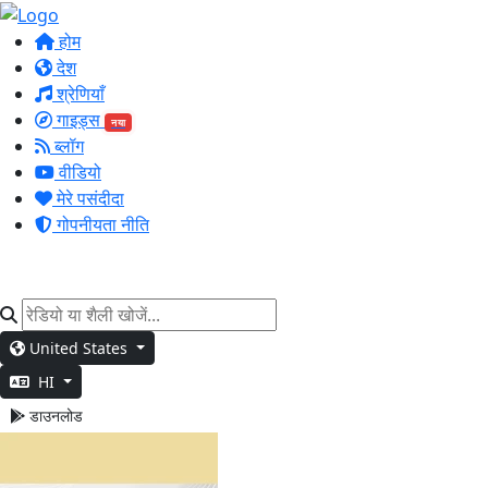
होम
देश
श्रेणियाँ
गाइड्स
नया
ब्लॉग
वीडियो
मेरे पसंदीदा
गोपनीयता नीति
United States
HI
डाउनलोड