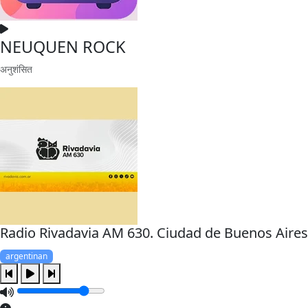
NEUQUEN ROCK
अनुशंसित
Radio Rivadavia AM 630. Ciudad de Buenos Aires
argentinan