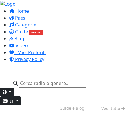
Home
Paesi
Categorie
Guide
NUOVO
Blog
Video
I Miei Preferiti
Privacy Policy
IT
Vibes del Weekend
Guide e Blog
Vedi tutto