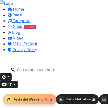
Home
Paesi
Categorie
Guide
NUOVO
Blog
Video
I Miei Preferiti
Privacy Policy
IT
Festa del Weekend 🎉
Caffè Mattutino ☕