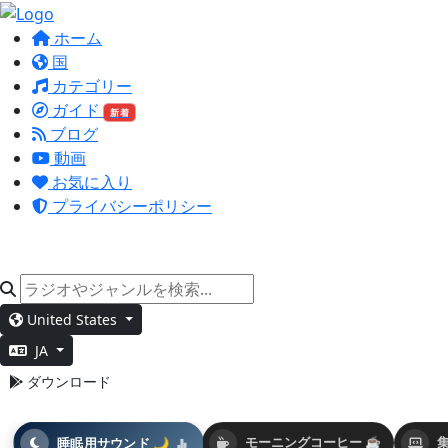
ホーム
国
カテゴリー
ガイド
新着
ブログ
動画
お気に入り
プライバシーポリシー
United States
JA
ダウンロード
睡眠用サウンド 🌙
モーニングコーヒー ☕
集