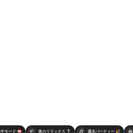
中モード 🧠
夜のリラックス 🍷
週末パーティー 🎉