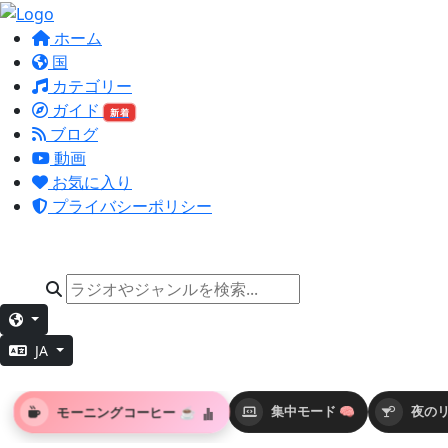
ホーム
国
カテゴリー
ガイド
新着
ブログ
動画
お気に入り
プライバシーポリシー
JA
モーニングコーヒー ☕
集中モード 🧠
夜のリ