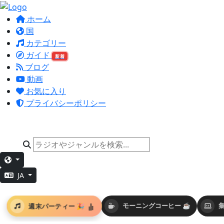
ホーム
国
カテゴリー
ガイド
新着
ブログ
動画
お気に入り
プライバシーポリシー
JA
週末パーティー 🎉
モーニングコーヒー ☕
集