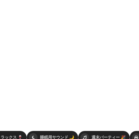
ラックス 🍷
睡眠用サウンド 🌙
週末パーティー 🎉