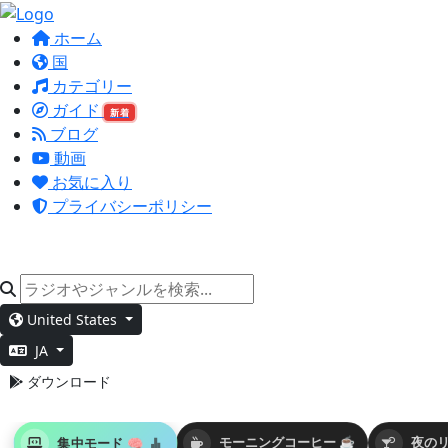
ホーム
国
カテゴリー
ガイド
新着
ブログ
動画
お気に入り
プライバシーポリシー
United States
JA
ダウンロード
集中モード 🧠
モーニングコーヒー ☕
夜のリ