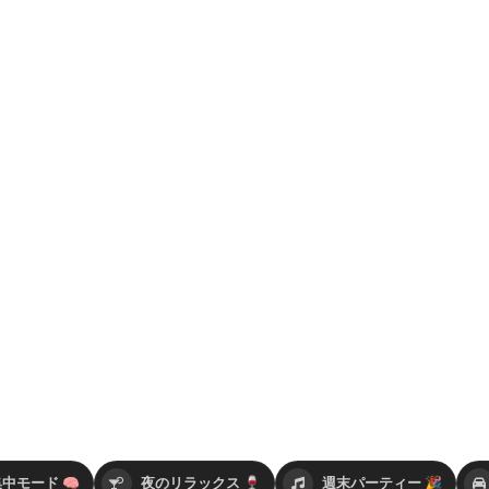
中モード 🧠
夜のリラックス 🍷
週末パーティー 🎉