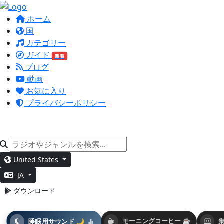
ホーム
国
カテゴリー
ガイド
新着
ブログ
動画
お気に入り
プライバシーポリシー
United States
JA
ダウンロード
睡眠用サウンド 🌙
モーニングコーヒー ☕
集