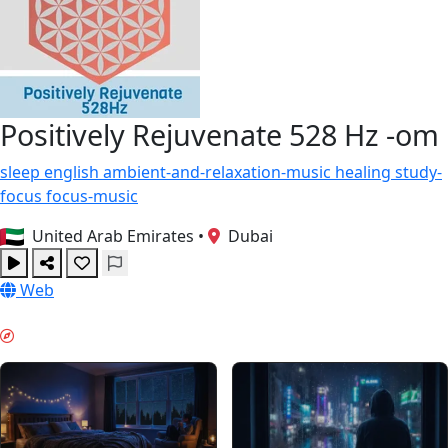
Positively Rejuvenate 528 Hz -om
sleep
english
ambient-and-relaxation-music
healing
study-
focus
focus-music
United Arab Emirates
•
Dubai
Web
ナイトモード & GUIDES